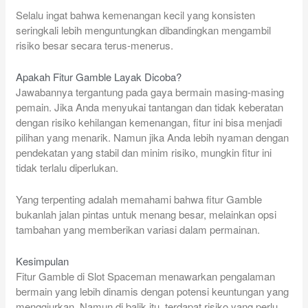
Selalu ingat bahwa kemenangan kecil yang konsisten
seringkali lebih menguntungkan dibandingkan mengambil
risiko besar secara terus-menerus.
Apakah Fitur Gamble Layak Dicoba?
Jawabannya tergantung pada gaya bermain masing-masing
pemain. Jika Anda menyukai tantangan dan tidak keberatan
dengan risiko kehilangan kemenangan, fitur ini bisa menjadi
pilihan yang menarik. Namun jika Anda lebih nyaman dengan
pendekatan yang stabil dan minim risiko, mungkin fitur ini
tidak terlalu diperlukan.
Yang terpenting adalah memahami bahwa fitur Gamble
bukanlah jalan pintas untuk menang besar, melainkan opsi
tambahan yang memberikan variasi dalam permainan.
Kesimpulan
Fitur Gamble di Slot Spaceman menawarkan pengalaman
bermain yang lebih dinamis dengan potensi keuntungan yang
menggiurkan. Namun di balik itu, terdapat risiko yang perlu