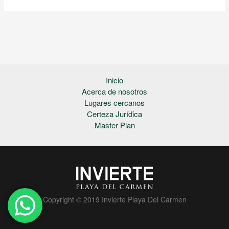
Inicio
Acerca de nosotros
Lugares cercanos
Certeza Jurídica
Master Plan
Copyright © 2019 Invierte Playa Del Carmen