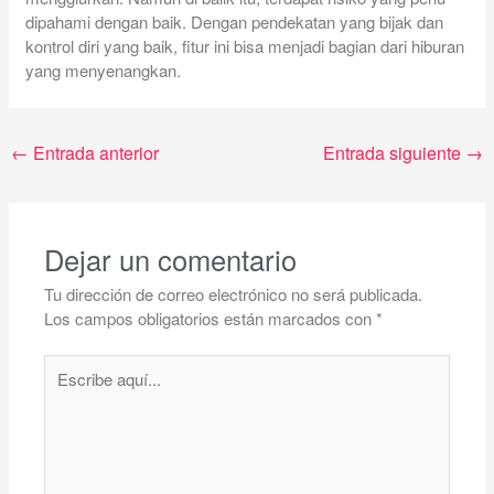
dipahami dengan baik. Dengan pendekatan yang bijak dan
kontrol diri yang baik, fitur ini bisa menjadi bagian dari hiburan
yang menyenangkan.
←
Entrada anterior
Entrada siguiente
→
Dejar un comentario
Tu dirección de correo electrónico no será publicada.
Los campos obligatorios están marcados con
*
Escribe
aquí...