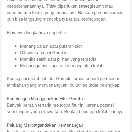
kesederhanaannya. Tidak diperlukan strategi rumit atau
pemahaman teknis yang mendalam. Bahkan pemain pemula
pun bisa langsung mencobanya tanpa kebingungan.
Biasanya langkahnya seperti ini:
Menang dalam satu putaran slot
Ditawarkan opsi Gamble
Memilih salah satu pilihan yang tersedia
Menunggu hasil apakah menang atau kalah
Konsep ini membuat fitur Gamble terasa seperti permainan
tambahan yang menyenangkan, bukan sekadar pelengkap.
Keuntungan Menggunakan Fitur Gamble
Banyak pemain tertarik mencoba fitur ini karena potensi
keuntungan yang ditawarkan. Berikut beberapa kelebihannya:
Peluang Melipatgandakan Kemenangan
Ini adalah alasan utama kenapa fitur Gamble begitu populer.