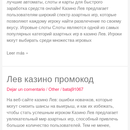
лучшие автоматы, слоты и карты для быстрого
заработка средств онлайн! Казино Лев предлагает
пользователям широкий спектр азартных игр, которые
позволяют каждому игроку найти развлечение по своему
вкусу. Игровые слоты Слоты являются одной из самых
популярных категорий азартных игр в казино Лев. Игроки
могут выбирать среди множества игровых
Leer más »
Лев казино промокод
Лев
казино
промокод
Dejar un comentario
/
Other
/
bataj91067
На веб-сайте казино Лев: ошибки новачков, которые
могут снизить шансы на выигрыш, и как их избежать,
чтобы стать успешным игроком Казино Лев предлагает
увлекательный мир азартных игр, способный привлечь
большое количество пользователей. Тем не менее,