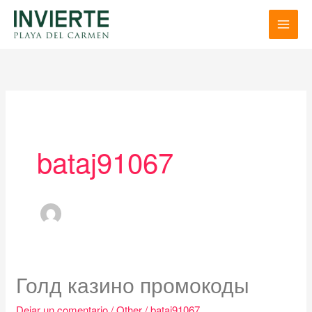
Ir
al
contenido
bataj91067
Голд казино промокоды
Голд
казино
промокоды
Dejar un comentario
/
Other
/
bataj91067