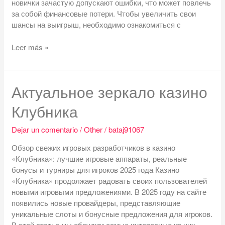
новички зачастую допускают ошибки, что может повлечь
за собой финансовые потери. Чтобы увеличить свои
шансы на выигрыш, необходимо ознакомиться с
Leer más »
Актуальное зеркало казино
Актуальное
зеркало
Клубника
казино
Клубника
Dejar un comentario
/
Other
/
bataj91067
Обзор свежих игровых разработчиков в казино
«Клубника»: лучшие игровые аппараты, реальные
бонусы и турниры для игроков 2025 года Казино
«Клубника» продолжает радовать своих пользователей
новыми игровыми предложениями. В 2025 году на сайте
появились новые провайдеры, представляющие
уникальные слоты и бонусные предложения для игроков.
В этой статье мы обсудим самые интересные из них.